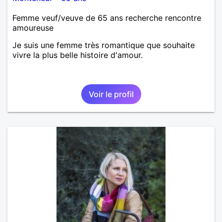
Femme veuf/veuve de 65 ans recherche rencontre
amoureuse
Je suis une femme très romantique que souhaite
vivre la plus belle histoire d'amour.
Voir le profil