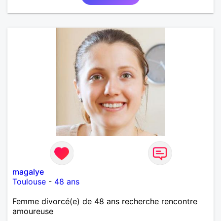
magalye
Toulouse
-
48 ans
Femme divorcé(e) de 48 ans recherche rencontre
amoureuse