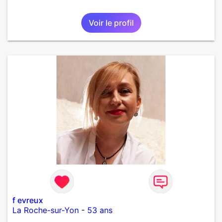
Voir le profil
f evreux
La Roche-sur-Yon
-
53 ans