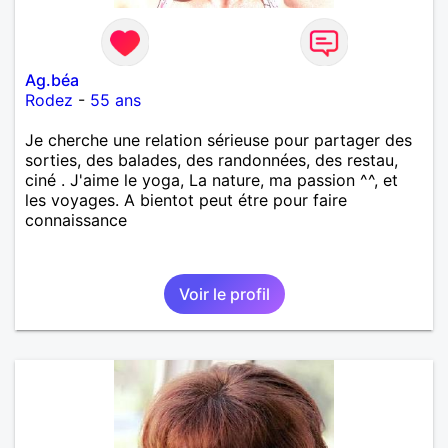
Ag.béa
Rodez
-
55 ans
Je cherche une relation sérieuse pour partager des
sorties, des balades, des randonnées, des restau,
ciné . J'aime le yoga, La nature, ma passion ^^, et
les voyages. A bientot peut étre pour faire
connaissance
Voir le profil