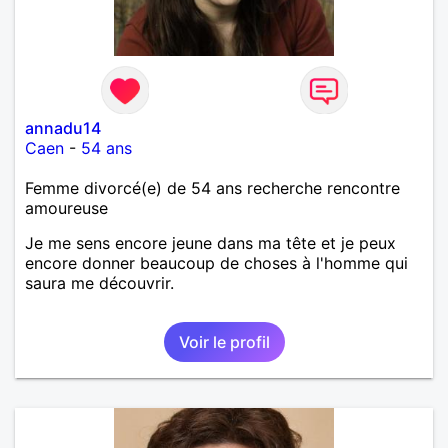
annadu14
Caen
-
54 ans
Femme divorcé(e) de 54 ans recherche rencontre
amoureuse
Je me sens encore jeune dans ma tête et je peux
encore donner beaucoup de choses à l'homme qui
saura me découvrir.
Voir le profil