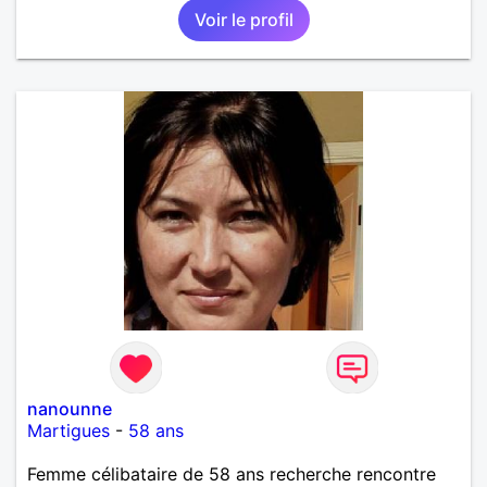
Voir le profil
nanounne
Martigues
-
58 ans
Femme célibataire de 58 ans recherche rencontre