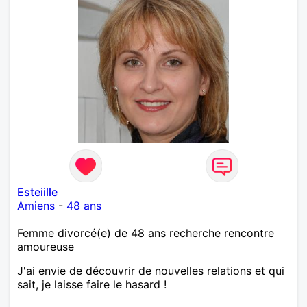
Esteiille
Amiens
-
48 ans
Femme divorcé(e) de 48 ans recherche rencontre
amoureuse
J'ai envie de découvrir de nouvelles relations et qui
sait, je laisse faire le hasard !