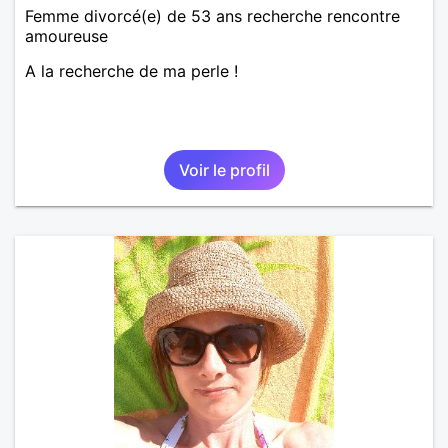
Femme divorcé(e) de 53 ans recherche rencontre
amoureuse
A la recherche de ma perle !
Voir le profil