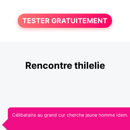
TESTER GRATUITEMENT
Rencontre thilelie
Célibataire au grand cur cherche jeune homme idem.