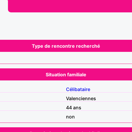
Type de rencontre recherché
Situation familiale
Célibataire
Valenciennes
44 ans
non