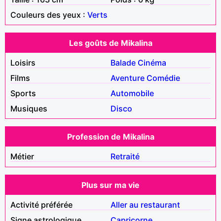
Couleurs des yeux :
Verts
Les goûts de Mikalina
Loisirs
Balade
Cinéma
Films
Aventure
Comédie
Sports
Automobile
Musiques
Disco
Profession de Mikalina
Métier
Retraité
Plus sur ma vie
Activité préférée
Aller au restaurant
Signe astrologique
Capricorne