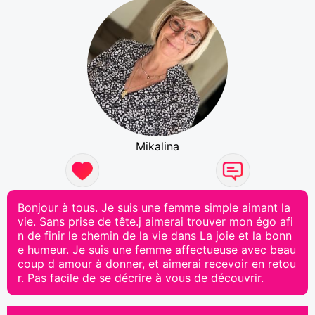
Mikalina
Bonjour à tous. Je suis une femme simple aimant la
vie. Sans prise de tête.j aimerai trouver mon égo afi
n de finir le chemin de la vie dans La joie et la bonn
e humeur. Je suis une femme affectueuse avec beau
coup d amour à donner, et aimerai recevoir en retou
r. Pas facile de se décrire à vous de découvrir.