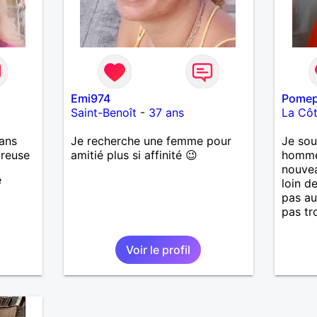
dis peut-être à bientôt
Cordialement Pour aventures
ramasseurs de monnaie, je ne
suis pas des vôtres
Emi974
Pome
Saint-Benoît
-
37 ans
La Côt
ans
Je recherche une femme pour
Je sou
ureuse
amitié plus si affinité 😉
homme 
nouve
e
loin d
pas au
pas tr
Voir le profil