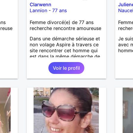
Clarwenn
Julien
Lannion
-
77 ans
Naucel
ans
Femme divorcé(e) de 77 ans
Femme
ureuse
recherche rencontre amoureuse
recher
Dans une démarche sérieuse et
Je suis
non volage Aspire à travers ce
avec m
site rencontrer cet homme qui
homme 
est dans la même démarche de
sincérité et ce vouloir continuer
Voir le profil
son chemin à deux. Dans le plus
grand respect, affection. Pour
une petite présentation D'un
caractère spontané ouvert jeune
blagueur affectueux fidèle.
Préférant échanger avec la
personne qui est dans la même
démarche Pour aboutir
éventuellement à une rencontre
en toute courtoisie. Il n'y a que
cette dernière de vraie. Je vous