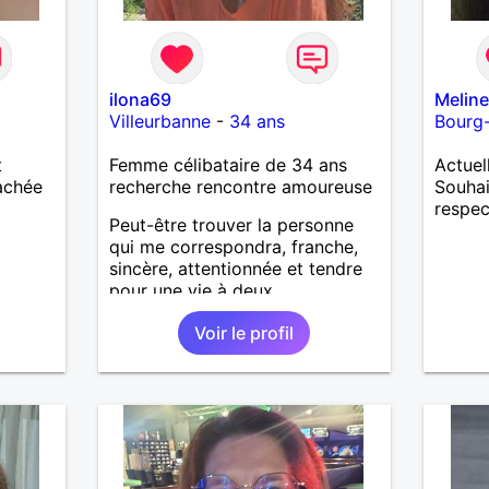
ilona69
Melin
Villeurbanne
-
34 ans
Bourg-
t
Femme célibataire de 34 ans
Actuel
tachée
recherche rencontre amoureuse
Souhai
respe
Peut-être trouver la personne
qui me correspondra, franche,
sincère, attentionnée et tendre
pour une vie à deux.
Voir le profil