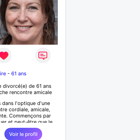
ire
-
61 ans
divorcé(e) de 61 ans
che rencontre amicale
s dans l'optique d'une
tre cordiale, amicale,
ante. Commençons par
uer et peut-être que le
 se chargera du reste.
Voir le profil