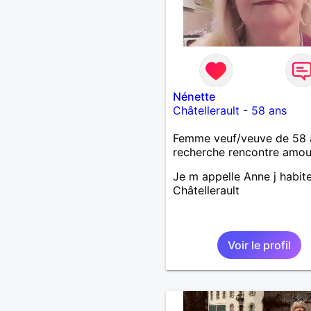
Nénette
Châtellerault
-
58 ans
Femme veuf/veuve de 58 
recherche rencontre amo
Je m appelle Anne j habit
Châtellerault
Voir le profil