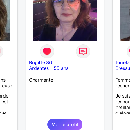
Brigitte 36
tonela
Ardentes
-
55 ans
Bressu
ans
Charmante
Femme 
ureuse
recher
arder
Je sui
 est
rencon
pétill
 et
dialog
 qui
destin
Voir le profil