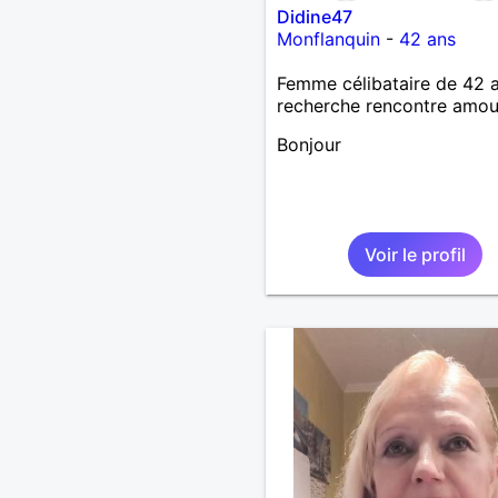
Didine47
Monflanquin
-
42 ans
Femme célibataire de 42 
recherche rencontre amo
Bonjour
Voir le profil