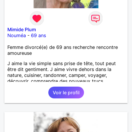
Mimide Plum
Nouméa
-
69 ans
Femme divorcé(e) de 69 ans recherche rencontre
amoureuse
J aime la vie simple sans prise de tête, tout peut
être dit gentiment. J aime vivre dehors dans la
nature, cuisiner, randonner, camper, voyager,
découvrir, comprendre des nouveaux trucs
techniques et sur la vie des êtres vivants. J aime
Voir le profil
danser, faire la fête. Je ne bois pratiquement pas d
alcool, je fume rarement, je ris souvent. Je cherche
un vrai amoureux pour continuer à profiter de la vie
mais à deux. Je peux tout faire toute seule, mais j
en ai marre je veux partagé et rigoler