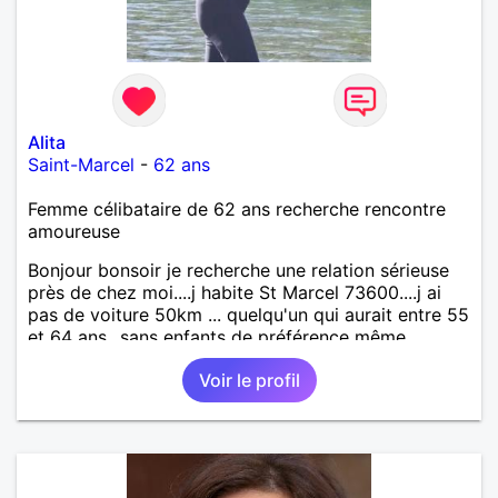
Alita
Saint-Marcel
-
62 ans
Femme célibataire de 62 ans recherche rencontre
amoureuse
Bonjour bonsoir je recherche une relation sérieuse
près de chez moi....j habite St Marcel 73600....j ai
pas de voiture 50km ... quelqu'un qui aurait entre 55
et 64 ans...sans enfants de préférence même
adultes et qui n aurait garder aucun contact avec
Voir le profil
une où plusieurs ex...si vous correspondez à ma
recherche ecrivez moi je vous répondrai...